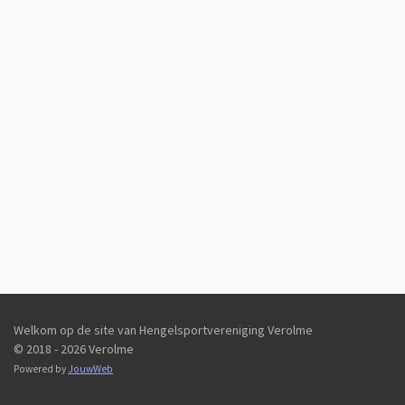
Welkom op de site van Hengelsportvereniging Verolme
© 2018 - 2026 Verolme
Powered by
JouwWeb