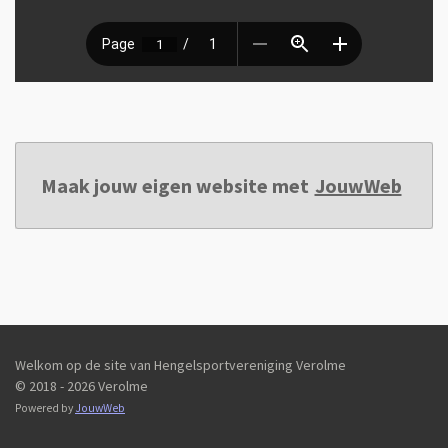
Maak jouw eigen website met
JouwWeb
Welkom op de site van Hengelsportvereniging Verolme
© 2018 - 2026 Verolme
Powered by
JouwWeb