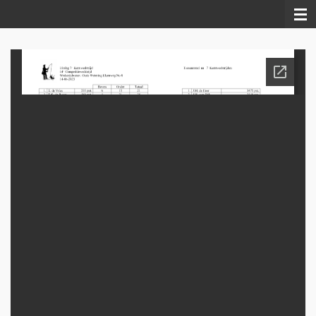
Ga
direct
naar
de
hoofdinhoud