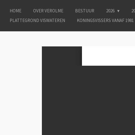
Ga
HOME
OVER VEROLME
BESTUUR
2026
2
direct
naar
PLATTEGROND VISWATEREN
KONINGSVISSERS VANAF 1981
de
hoofdinhoud