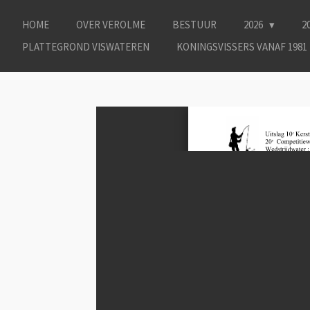
Ga
HOME
OVER VEROLME
BESTUUR
2026
2
direct
naar
PLATTEGROND VISWATEREN
KONINGSVISSERS VANAF 1981
de
hoofdinhoud