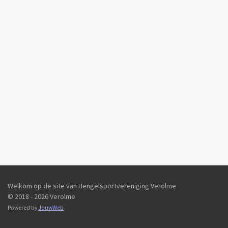
Welkom op de site van Hengelsportvereniging Verolme
© 2018 - 2026 Verolme
Powered by
JouwWeb