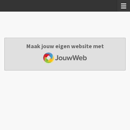
Ga
direct
naar
de
hoofdinhoud
Maak jouw eigen website met
JouwWeb