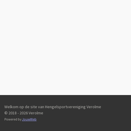
Welkom op de site van Hengelsportvereniging Verolme
© 2018 - 2026 Verolme
Powered by
JouwWeb