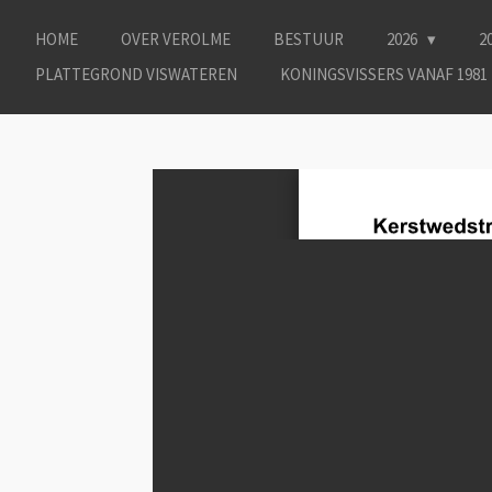
Ga
HOME
OVER VEROLME
BESTUUR
2026
2
direct
naar
PLATTEGROND VISWATEREN
KONINGSVISSERS VANAF 1981
de
hoofdinhoud