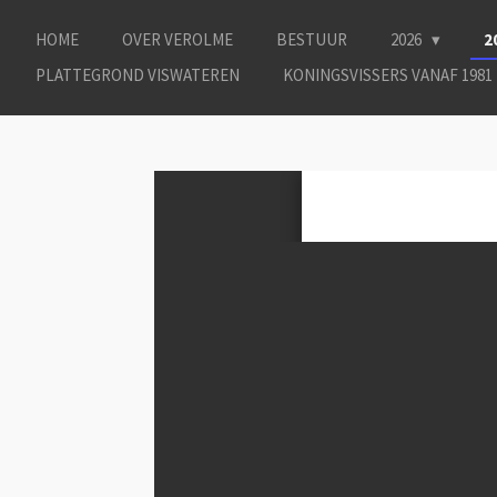
Ga
HOME
OVER VEROLME
BESTUUR
2026
2
direct
naar
PLATTEGROND VISWATEREN
KONINGSVISSERS VANAF 1981
de
hoofdinhoud