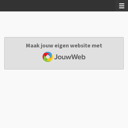
Ga
direct
naar
de
hoofdinhoud
Maak jouw eigen website met
JouwWeb