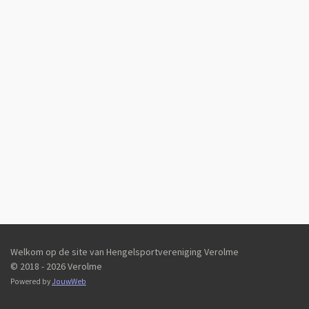
Welkom op de site van Hengelsportvereniging Verolme
© 2018 - 2026 Verolme
Powered by
JouwWeb